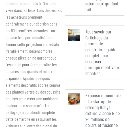
selon ceux qui l’ont
acheteurs potentiels à s'imaginer
fait
vivre dans les lieux. Lors des visites,
les acheteurs prennent
généralement leur décision dans
les 90 premières secondes – un
Tout savoir sur
l’affichage du
espace trop personnalisé peut
permis de
freiner cette projection immédiate.
construire : guide
Parallèlement, désencombrez
complet pour
chaque pièce en ne gardant que
securiser
l'essentiel pour faire paraître les
juridiquement votre
espaces plus grands et mieux
chantier
organisés. Ajoutez quelques
éléments décoratifs sobres comme
des plantes vertes ou des coussins
Expansion mondiale
neutres pour créer une ambiance
: La startup de
chaleureuse sans excès. Le
coliving Habyt
nettoyage approfondi complète
cloture la serie B de
24 millions de
cette démarche en rassurant les
dollars et fusionne
visiteurs sur l'entretien global du