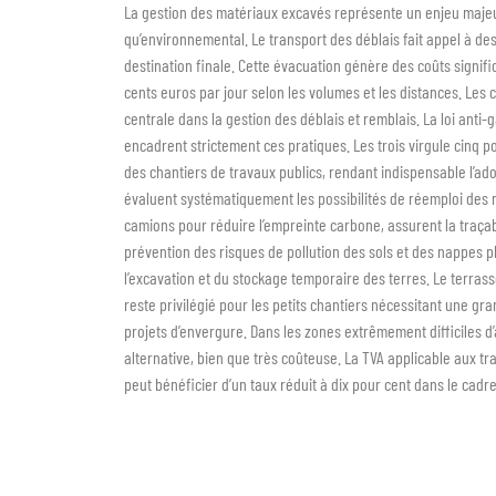
La gestion des matériaux excavés représente un enjeu majeu
qu’environnemental. Le transport des déblais fait appel à d
destination finale. Cette évacuation génère des coûts signifi
cents euros par jour selon les volumes et les distances. Le
centrale dans la gestion des déblais et remblais. La loi anti
encadrent strictement ces pratiques. Les trois virgule cinq
des chantiers de travaux publics, rendant indispensable l’ad
évaluent systématiquement les possibilités de réemploi des ma
camions pour réduire l’empreinte carbone, assurent la traçabil
prévention des risques de pollution des sols et des nappes 
l’excavation et du stockage temporaire des terres. Le terra
reste privilégié pour les petits chantiers nécessitant une g
projets d’envergure. Dans les zones extrêmement difficiles d’
alternative, bien que très coûteuse. La TVA applicable aux t
peut bénéficier d’un taux réduit à dix pour cent dans le ca