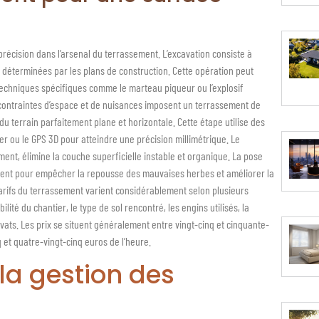
précision dans l’arsenal du terrassement. L’excavation consiste à
 déterminées par les plans de construction. Cette opération peut
 techniques spécifiques comme le marteau piqueur ou l’explosif
 contraintes d’espace et de nuisances imposent un terrassement de
 du terrain parfaitement plane et horizontale. Cette étape utilise des
 ou le GPS 3D pour atteindre une précision millimétrique. Le
ent, élimine la couche superficielle instable et organique. La pose
ement pour empêcher la repousse des mauvaises herbes et améliorer la
tarifs du terrassement varient considérablement selon plusieurs
ilité du chantier, le type de sol rencontré, les engins utilisés, la
vats. Les prix se situent généralement entre vingt-cinq et cinquante-
 et quatre-vingt-cinq euros de l’heure.
la gestion des