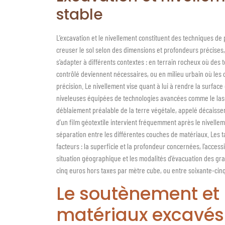
stable
L’excavation et le nivellement constituent des techniques de 
creuser le sol selon des dimensions et profondeurs précises,
s’adapter à différents contextes : en terrain rocheux où des
contrôlé deviennent nécessaires, ou en milieu urbain où les
précision. Le nivellement vise quant à lui à rendre la surface
niveleuses équipées de technologies avancées comme le laser
déblaiement préalable de la terre végétale, appelé décaissem
d’un film géotextile intervient fréquemment après le nivell
séparation entre les différentes couches de matériaux. Les 
facteurs : la superficie et la profondeur concernées, l’accessib
situation géographique et les modalités d’évacuation des gra
cinq euros hors taxes par mètre cube, ou entre soixante-cinq
Le soutènement et 
matériaux excavés