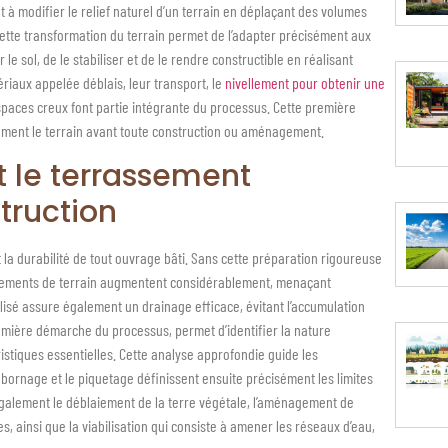
 à modifier le relief naturel d’un terrain en déplaçant des volumes
Cette transformation du terrain permet de l’adapter précisément aux
le sol, de le stabiliser et de le rendre constructible en réalisant
riaux appelée déblais, leur transport, le
nivellement pour obtenir une
spaces creux font partie intégrante du processus. Cette première
ement le terrain avant toute construction ou aménagement.
t le terrassement
truction
t la durabilité de tout ouvrage bâti. Sans cette préparation rigoureuse
lissements de terrain augmentent considérablement, menaçant
alisé assure également un drainage efficace, évitant l’accumulation
 première démarche du processus, permet d’identifier la nature
istiques essentielles. Cette analyse approfondie guide les
bornage et le piquetage définissent ensuite précisément les limites
t également le déblaiement de la terre végétale, l’aménagement de
es, ainsi que la viabilisation qui consiste à amener les réseaux d’eau,