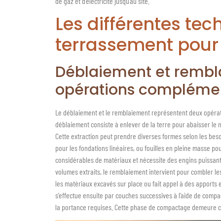
de gaz et d’électricité jusqu’au site.
Les différentes te
terrassement pour 
Déblaiement et rembl
opérations compléme
Le déblaiement et le remblaiement représentent deux opérat
déblaiement consiste à enlever de la terre pour abaisser le 
Cette extraction peut prendre diverses formes selon les besoin
pour les fondations linéaires, ou fouilles en pleine masse p
considérables de matériaux et nécessite des engins puissants
volumes extraits, le remblaiement intervient pour combler les
les matériaux excavés sur place ou fait appel à des apports 
s’effectue ensuite par couches successives à l’aide de compa
la portance requises. Cette phase de compactage demeure cruci