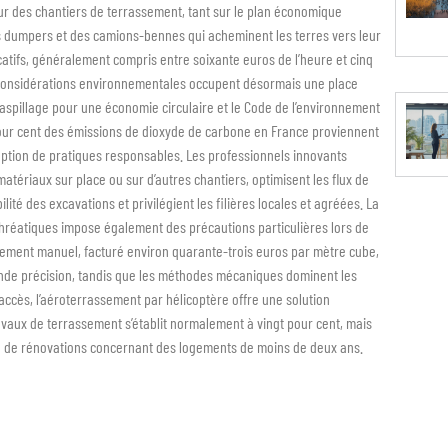
r des chantiers de terrassement, tant sur le plan économique
es dumpers et des camions-bennes qui acheminent les terres vers leur
catifs, généralement compris entre soixante euros de l’heure et cinq
s considérations environnementales occupent désormais une place
-gaspillage pour une économie circulaire et le Code de l’environnement
 pour cent des émissions de dioxyde de carbone en France proviennent
option de pratiques responsables. Les professionnels innovants
tériaux sur place ou sur d’autres chantiers, optimisent les flux de
ité des excavations et privilégient les filières locales et agréées. La
phréatiques impose également des précautions particulières lors de
ssement manuel, facturé environ quarante-trois euros par mètre cube,
rande précision, tandis que les méthodes mécaniques dominent les
accès, l’aéroterrassement par hélicoptère offre une solution
ravaux de terrassement s’établit normalement à vingt pour cent, mais
dre de rénovations concernant des logements de moins de deux ans.