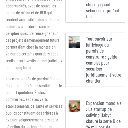
choix gagnants
opportunités, avec de nouvelles
selon ceux qui l’ont
lignes de métro et de RER qui
fait
rendent accessibles des secteurs
autrefois considérés comme
périphériques. Se renseigner sur
Tout savoir sur
ces projets d’aménagement futurs
l’affichage du
permet d’anticiper la montée en
permis de
valeur de certains quartiers et de
construire : guide
réaliser un investissement judicieux
complet pour
sur le long terme.
securiser
juridiquement votre
Les commodités de proximité jouent
chantier
également un rôle essentiel dans le
confort quotidien. Écoles,
commerces, espaces verts,
Expansion mondiale
établissements de santé et services
: La startup de
publics constituent des critères à
coliving Habyt
évaluer soigneusement lors de la
cloture la serie B de
sélection du secteur. Pour un
24 millions de