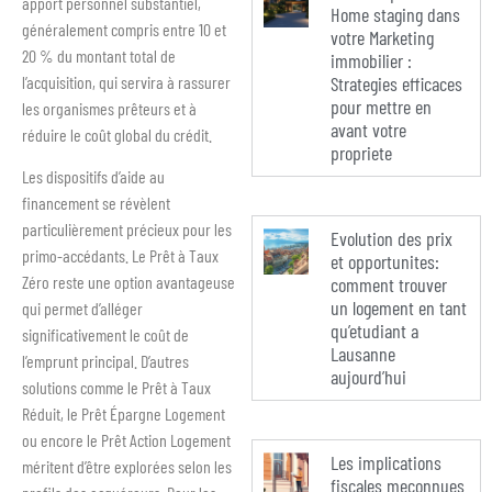
apport personnel substantiel,
Home staging dans
généralement compris entre 10 et
votre Marketing
20 % du montant total de
immobilier :
l’acquisition, qui servira à rassurer
Strategies efficaces
pour mettre en
les organismes prêteurs et à
avant votre
réduire le coût global du crédit.
propriete
Les dispositifs d’aide au
financement se révèlent
particulièrement précieux pour les
Evolution des prix
primo-accédants. Le Prêt à Taux
et opportunites:
Zéro reste une option avantageuse
comment trouver
un logement en tant
qui permet d’alléger
qu’etudiant a
significativement le coût de
Lausanne
l’emprunt principal. D’autres
aujourd’hui
solutions comme le Prêt à Taux
Réduit, le Prêt Épargne Logement
ou encore le Prêt Action Logement
Les implications
méritent d’être explorées selon les
fiscales meconnues