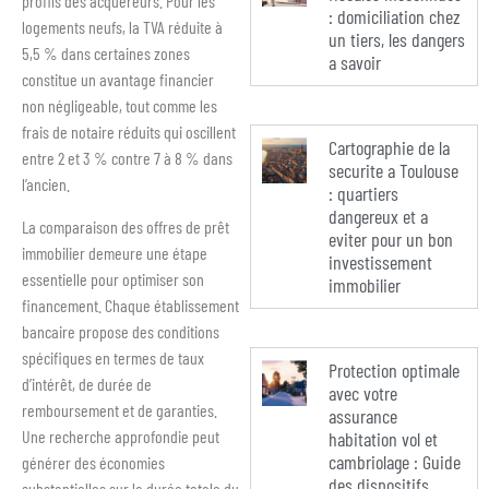
profils des acquéreurs. Pour les
: domiciliation chez
logements neufs, la TVA réduite à
un tiers, les dangers
5,5 % dans certaines zones
a savoir
constitue un avantage financier
non négligeable, tout comme les
frais de notaire réduits qui oscillent
Cartographie de la
entre 2 et 3 % contre 7 à 8 % dans
securite a Toulouse
l’ancien.
: quartiers
dangereux et a
La comparaison des offres de prêt
eviter pour un bon
immobilier demeure une étape
investissement
essentielle pour optimiser son
immobilier
financement. Chaque établissement
bancaire propose des conditions
spécifiques en termes de taux
Protection optimale
d’intérêt, de durée de
avec votre
remboursement et de garanties.
assurance
Une recherche approfondie peut
habitation vol et
cambriolage : Guide
générer des économies
des dispositifs
substantielles sur la durée totale du